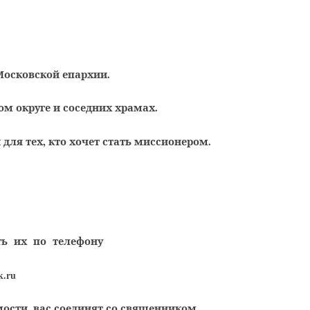
 Московской епархии.
м округе и соседних храмах.
для тех, кто хочет стать миссионером.
ть их по телефону
k.ru
ости, вас соединят со священником.