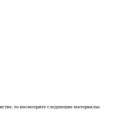
рам с. Мишутино
анстве, то посмотрите следующие материалы: